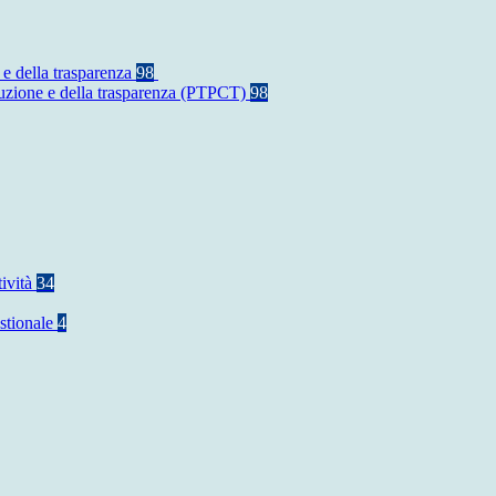
 e della trasparenza
98
rruzione e della trasparenza (PTPCT)
98
tività
34
stionale
4