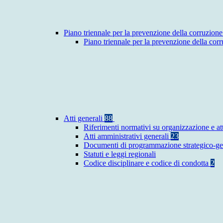
Piano triennale per la prevenzione della corruzione
Piano triennale per la prevenzione della co
Atti generali
88
Riferimenti normativi su organizzazione e at
Atti amministrativi generali
23
Documenti di programmazione strategico-ge
Statuti e leggi regionali
Codice disciplinare e codice di condotta
2