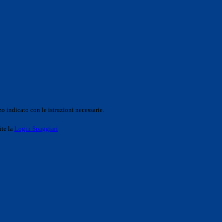
o indicato con le istruzioni necessarie.
ite la
Login Spaggiari