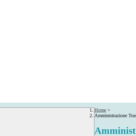
Home
>
Amministrazione Tra
Amministr