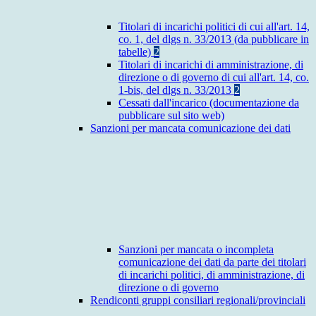
Titolari di incarichi politici di cui all'art. 14,
co. 1, del dlgs n. 33/2013 (da pubblicare in
tabelle)
2
Titolari di incarichi di amministrazione, di
direzione o di governo di cui all'art. 14, co.
1-bis, del dlgs n. 33/2013
2
Cessati dall'incarico (documentazione da
pubblicare sul sito web)
Sanzioni per mancata comunicazione dei dati
Sanzioni per mancata o incompleta
comunicazione dei dati da parte dei titolari
di incarichi politici, di amministrazione, di
direzione o di governo
Rendiconti gruppi consiliari regionali/provinciali