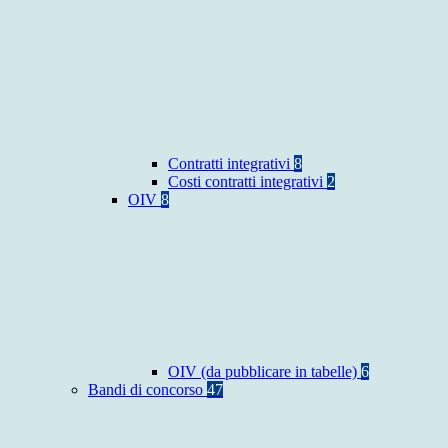
Contratti integrativi
8
Costi contratti integrativi
2
OIV
8
OIV (da pubblicare in tabelle)
6
Bandi di concorso
47