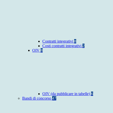
Contratti integrativi
8
Costi contratti integrativi
2
OIV
8
OIV (da pubblicare in tabelle)
6
Bandi di concorso
47