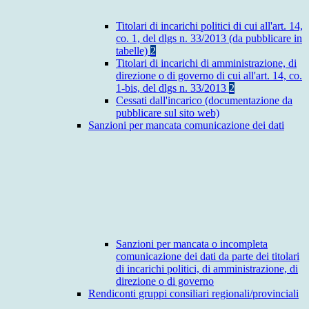
Titolari di incarichi politici di cui all'art. 14,
co. 1, del dlgs n. 33/2013 (da pubblicare in
tabelle)
2
Titolari di incarichi di amministrazione, di
direzione o di governo di cui all'art. 14, co.
1-bis, del dlgs n. 33/2013
2
Cessati dall'incarico (documentazione da
pubblicare sul sito web)
Sanzioni per mancata comunicazione dei dati
Sanzioni per mancata o incompleta
comunicazione dei dati da parte dei titolari
di incarichi politici, di amministrazione, di
direzione o di governo
Rendiconti gruppi consiliari regionali/provinciali