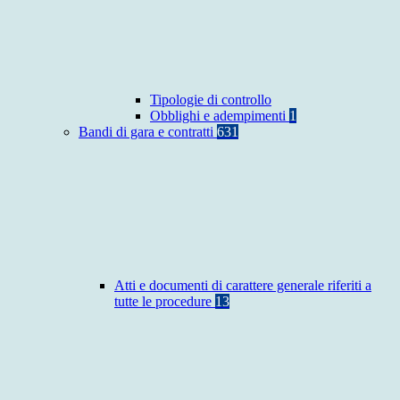
Tipologie di controllo
Obblighi e adempimenti
1
Bandi di gara e contratti
631
Atti e documenti di carattere generale riferiti a
tutte le procedure
13