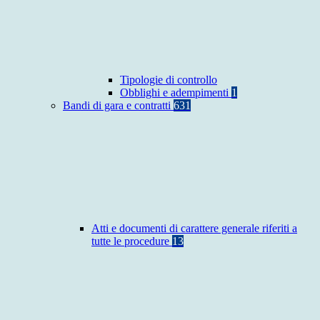
Tipologie di controllo
Obblighi e adempimenti
1
Bandi di gara e contratti
631
Atti e documenti di carattere generale riferiti a
tutte le procedure
13