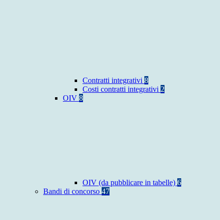
Contratti integrativi
8
Costi contratti integrativi
2
OIV
8
OIV (da pubblicare in tabelle)
6
Bandi di concorso
47