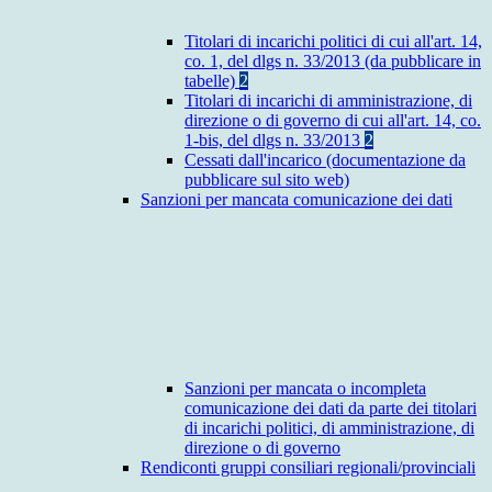
Titolari di incarichi politici di cui all'art. 14,
co. 1, del dlgs n. 33/2013 (da pubblicare in
tabelle)
2
Titolari di incarichi di amministrazione, di
direzione o di governo di cui all'art. 14, co.
1-bis, del dlgs n. 33/2013
2
Cessati dall'incarico (documentazione da
pubblicare sul sito web)
Sanzioni per mancata comunicazione dei dati
Sanzioni per mancata o incompleta
comunicazione dei dati da parte dei titolari
di incarichi politici, di amministrazione, di
direzione o di governo
Rendiconti gruppi consiliari regionali/provinciali