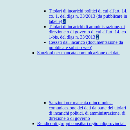
Titolari di incarichi politici di cui all'art. 14,
co. 1, del dlgs n. 33/2013 (da pubblicare in
tabelle)
2
Titolari di incarichi di amministrazione, di
direzione o di governo di cui all'art. 14, co.
1-bis, del dlgs n. 33/2013
2
Cessati dall'incarico (documentazione da
pubblicare sul sito web)
Sanzioni per mancata comunicazione dei dati
Sanzioni per mancata o incompleta
comunicazione dei dati da parte dei titolari
di incarichi politici, di amministrazione, di
direzione o di governo
Rendiconti gruppi consiliari regionali/provinciali