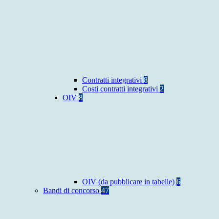
Contratti integrativi
8
Costi contratti integrativi
2
OIV
8
OIV (da pubblicare in tabelle)
6
Bandi di concorso
47