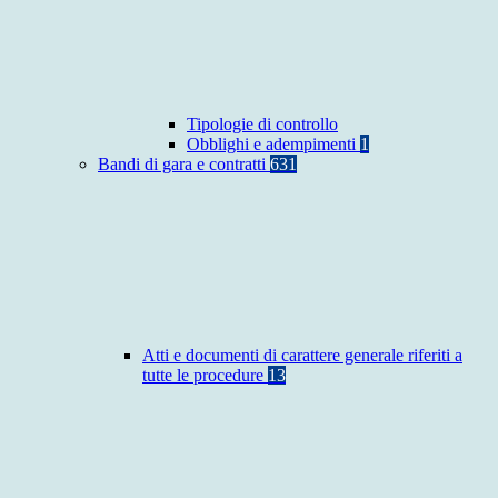
Tipologie di controllo
Obblighi e adempimenti
1
Bandi di gara e contratti
631
Atti e documenti di carattere generale riferiti a
tutte le procedure
13