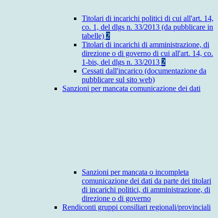
Titolari di incarichi politici di cui all'art. 14,
co. 1, del dlgs n. 33/2013 (da pubblicare in
tabelle)
2
Titolari di incarichi di amministrazione, di
direzione o di governo di cui all'art. 14, co.
1-bis, del dlgs n. 33/2013
2
Cessati dall'incarico (documentazione da
pubblicare sul sito web)
Sanzioni per mancata comunicazione dei dati
Sanzioni per mancata o incompleta
comunicazione dei dati da parte dei titolari
di incarichi politici, di amministrazione, di
direzione o di governo
Rendiconti gruppi consiliari regionali/provinciali