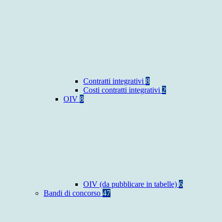
Contratti integrativi
8
Costi contratti integrativi
2
OIV
8
OIV (da pubblicare in tabelle)
6
Bandi di concorso
47