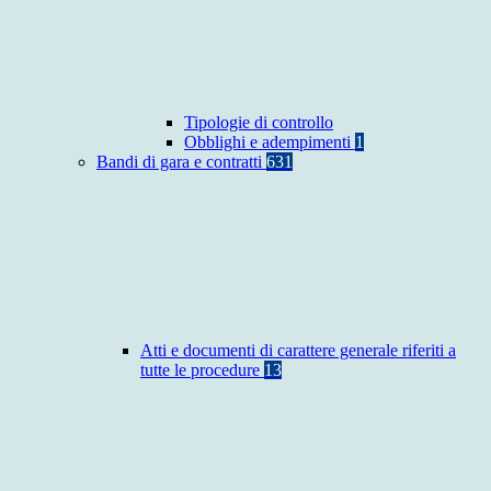
Tipologie di controllo
Obblighi e adempimenti
1
Bandi di gara e contratti
631
Atti e documenti di carattere generale riferiti a
tutte le procedure
13