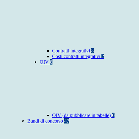
Contratti integrativi
8
Costi contratti integrativi
2
OIV
8
OIV (da pubblicare in tabelle)
6
Bandi di concorso
47