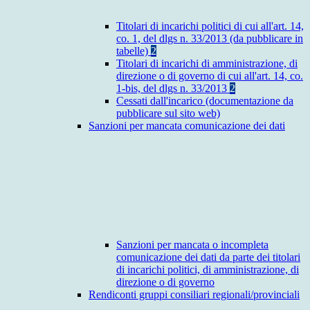
Titolari di incarichi politici di cui all'art. 14,
co. 1, del dlgs n. 33/2013 (da pubblicare in
tabelle)
2
Titolari di incarichi di amministrazione, di
direzione o di governo di cui all'art. 14, co.
1-bis, del dlgs n. 33/2013
2
Cessati dall'incarico (documentazione da
pubblicare sul sito web)
Sanzioni per mancata comunicazione dei dati
Sanzioni per mancata o incompleta
comunicazione dei dati da parte dei titolari
di incarichi politici, di amministrazione, di
direzione o di governo
Rendiconti gruppi consiliari regionali/provinciali