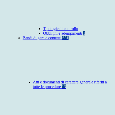
Tipologie di controllo
Obblighi e adempimenti
1
Bandi di gara e contratti
631
Atti e documenti di carattere generale riferiti a
tutte le procedure
13