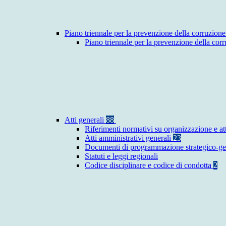
Piano triennale per la prevenzione della corruzione
Piano triennale per la prevenzione della co
Atti generali
88
Riferimenti normativi su organizzazione e at
Atti amministrativi generali
23
Documenti di programmazione strategico-ge
Statuti e leggi regionali
Codice disciplinare e codice di condotta
2