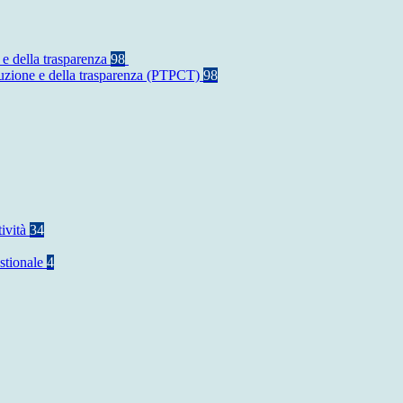
 e della trasparenza
98
rruzione e della trasparenza (PTPCT)
98
tività
34
stionale
4