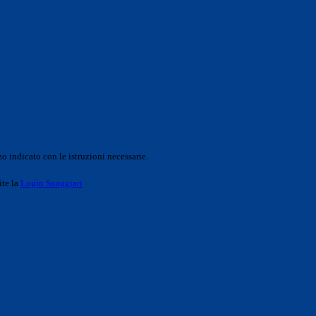
o indicato con le istruzioni necessarie.
ite la
Login Spaggiari