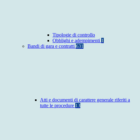
Tipologie di controllo
Obblighi e adempimenti
1
Bandi di gara e contratti
631
Atti e documenti di carattere generale riferiti a
tutte le procedure
13