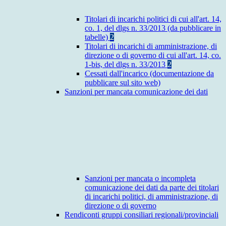
Titolari di incarichi politici di cui all'art. 14,
co. 1, del dlgs n. 33/2013 (da pubblicare in
tabelle)
2
Titolari di incarichi di amministrazione, di
direzione o di governo di cui all'art. 14, co.
1-bis, del dlgs n. 33/2013
2
Cessati dall'incarico (documentazione da
pubblicare sul sito web)
Sanzioni per mancata comunicazione dei dati
Sanzioni per mancata o incompleta
comunicazione dei dati da parte dei titolari
di incarichi politici, di amministrazione, di
direzione o di governo
Rendiconti gruppi consiliari regionali/provinciali