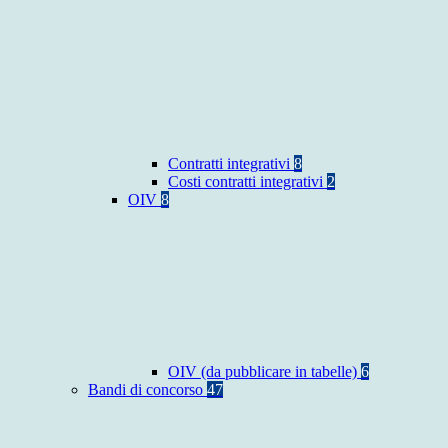
Contratti integrativi
8
Costi contratti integrativi
2
OIV
8
OIV (da pubblicare in tabelle)
6
Bandi di concorso
47