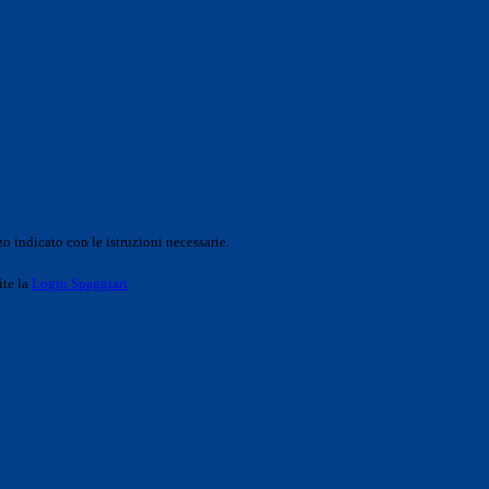
o indicato con le istruzioni necessarie.
ite la
Login Spaggiari