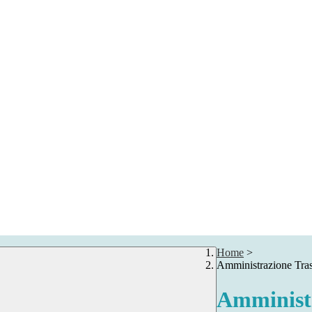
Home
>
Amministrazione Tra
Amministr