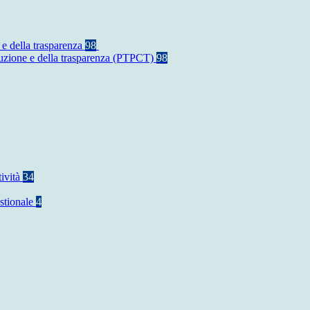
 e della trasparenza
98
rruzione e della trasparenza (PTPCT)
98
tività
34
stionale
4