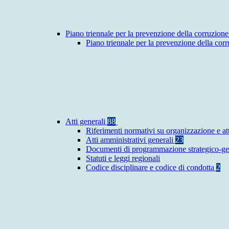
Piano triennale per la prevenzione della corruzione
Piano triennale per la prevenzione della co
Atti generali
88
Riferimenti normativi su organizzazione e at
Atti amministrativi generali
23
Documenti di programmazione strategico-ge
Statuti e leggi regionali
Codice disciplinare e codice di condotta
2