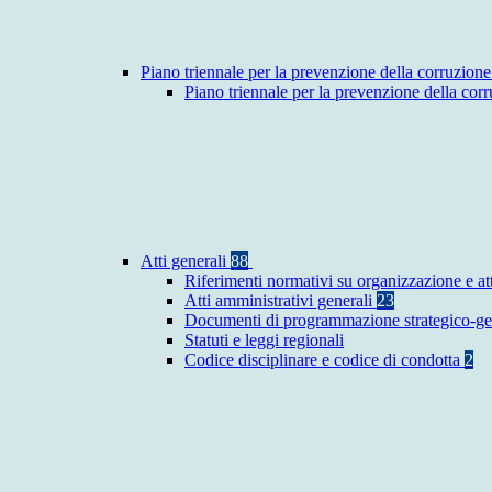
Piano triennale per la prevenzione della corruzione
Piano triennale per la prevenzione della co
Atti generali
88
Riferimenti normativi su organizzazione e at
Atti amministrativi generali
23
Documenti di programmazione strategico-ge
Statuti e leggi regionali
Codice disciplinare e codice di condotta
2