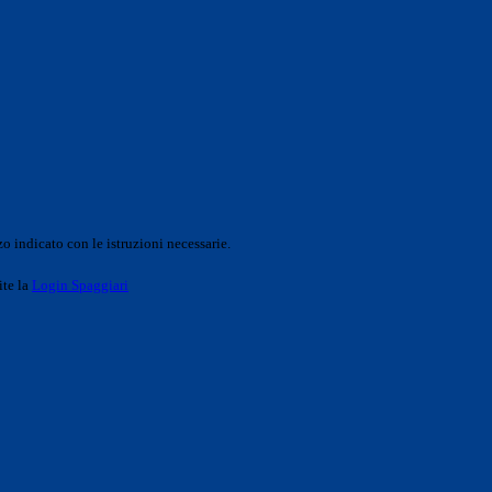
o indicato con le istruzioni necessarie.
ite la
Login Spaggiari