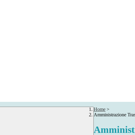
Home
>
Amministrazione Tra
Amministr