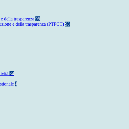
 e della trasparenza
98
rruzione e della trasparenza (PTPCT)
98
tività
34
stionale
4