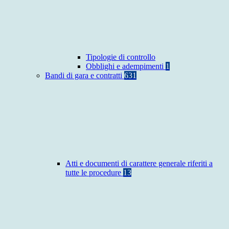
Tipologie di controllo
Obblighi e adempimenti
1
Bandi di gara e contratti
631
Atti e documenti di carattere generale riferiti a
tutte le procedure
13