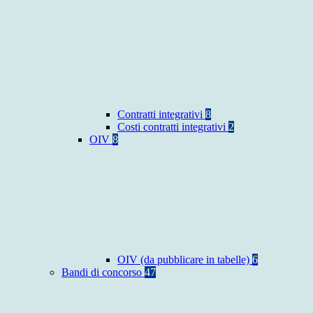
Contratti integrativi
8
Costi contratti integrativi
2
OIV
8
OIV (da pubblicare in tabelle)
6
Bandi di concorso
47