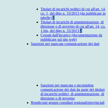
Titolari di incarichi politici di cui all'art. 14,
co. 1, del dlgs n. 33/2013 (da pubblicare in
tabelle)
2
Titolari di incarichi di amministrazione, di
direzione o di governo di cui all'art. 14, co.
1-bis, del dlgs n. 33/2013
2
Cessati dall'incarico (documentazione da
pubblicare sul sito web)
Sanzioni per mancata comunicazione dei dati
Sanzioni per mancata o incompleta
comunicazione dei dati da parte dei titolari
di incarichi politici, di amministrazione, di
direzione o di governo
Rendiconti gruppi consiliari regionali/provinciali