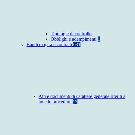
Tipologie di controllo
Obblighi e adempimenti
1
Bandi di gara e contratti
631
Atti e documenti di carattere generale riferiti a
tutte le procedure
13