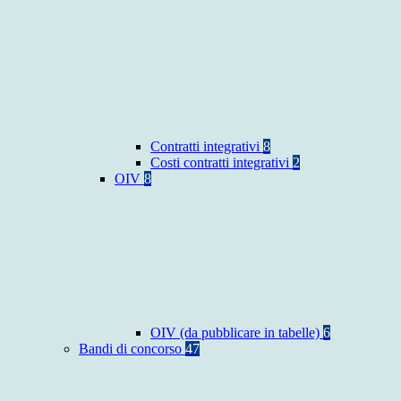
Contratti integrativi
8
Costi contratti integrativi
2
OIV
8
OIV (da pubblicare in tabelle)
6
Bandi di concorso
47