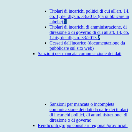
Titolari di incarichi politici di cui all'art. 14,
co. 1, del dlgs n. 33/2013 (da pubblicare in
tabelle)
2
Titolari di incarichi di amministrazione, di
direzione o di governo di cui all'art. 14, co.
1-bis, del dlgs n. 33/2013
2
Cessati dall'incarico (documentazione da
pubblicare sul sito web)
Sanzioni per mancata comunicazione dei dati
Sanzioni per mancata o incompleta
comunicazione dei dati da parte dei titolari
di incarichi politici, di amministrazione, di
direzione o di governo
Rendiconti gruppi consiliari regionali/provinciali