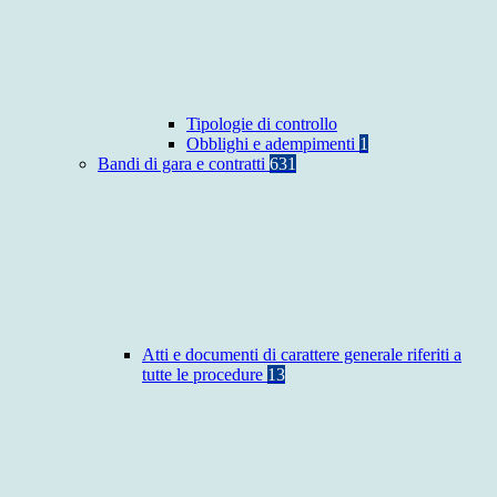
Tipologie di controllo
Obblighi e adempimenti
1
Bandi di gara e contratti
631
Atti e documenti di carattere generale riferiti a
tutte le procedure
13