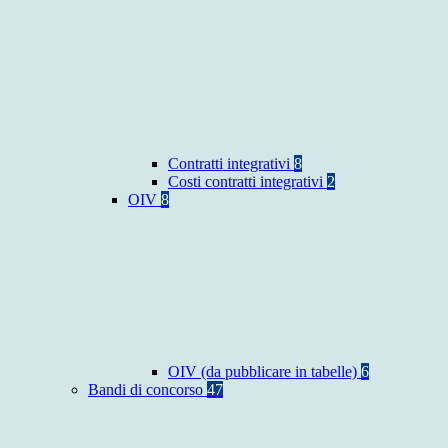
Contratti integrativi
8
Costi contratti integrativi
2
OIV
8
OIV (da pubblicare in tabelle)
6
Bandi di concorso
47