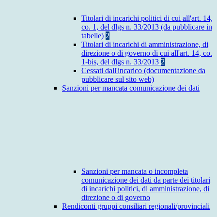
Titolari di incarichi politici di cui all'art. 14,
co. 1, del dlgs n. 33/2013 (da pubblicare in
tabelle)
2
Titolari di incarichi di amministrazione, di
direzione o di governo di cui all'art. 14, co.
1-bis, del dlgs n. 33/2013
2
Cessati dall'incarico (documentazione da
pubblicare sul sito web)
Sanzioni per mancata comunicazione dei dati
Sanzioni per mancata o incompleta
comunicazione dei dati da parte dei titolari
di incarichi politici, di amministrazione, di
direzione o di governo
Rendiconti gruppi consiliari regionali/provinciali