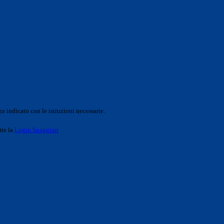
o indicato con le istruzioni necessarie.
ite la
Login Spaggiari