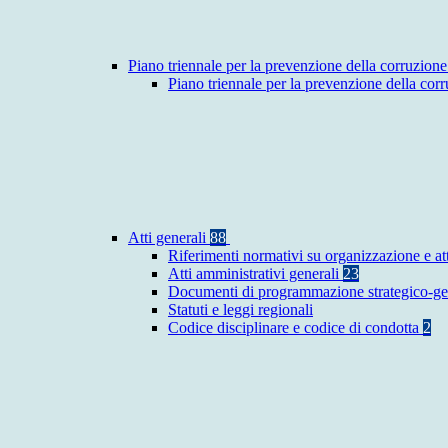
Piano triennale per la prevenzione della corruzione
Piano triennale per la prevenzione della co
Atti generali
88
Riferimenti normativi su organizzazione e at
Atti amministrativi generali
23
Documenti di programmazione strategico-ge
Statuti e leggi regionali
Codice disciplinare e codice di condotta
2