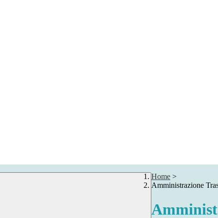
Home
>
Amministrazione Tra
Amministr