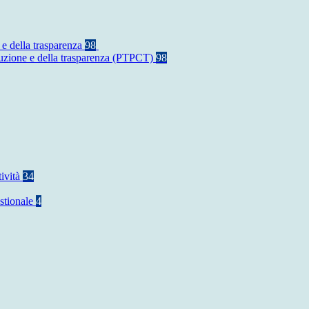
 e della trasparenza
98
rruzione e della trasparenza (PTPCT)
98
tività
34
stionale
4