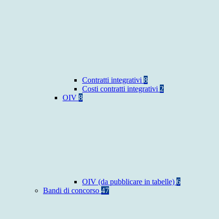
Contratti integrativi
8
Costi contratti integrativi
2
OIV
8
OIV (da pubblicare in tabelle)
6
Bandi di concorso
47