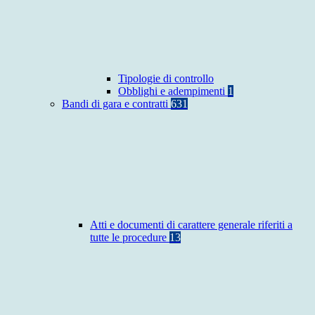
Tipologie di controllo
Obblighi e adempimenti
1
Bandi di gara e contratti
631
Atti e documenti di carattere generale riferiti a
tutte le procedure
13