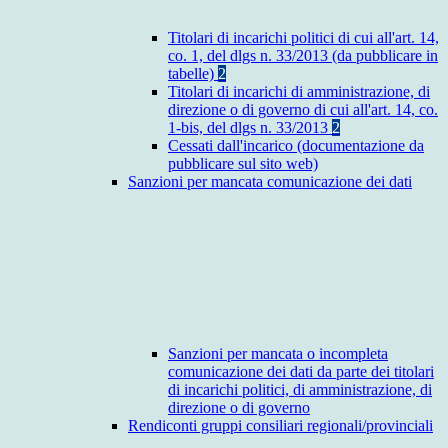
Titolari di incarichi politici di cui all'art. 14,
co. 1, del dlgs n. 33/2013 (da pubblicare in
tabelle)
2
Titolari di incarichi di amministrazione, di
direzione o di governo di cui all'art. 14, co.
1-bis, del dlgs n. 33/2013
2
Cessati dall'incarico (documentazione da
pubblicare sul sito web)
Sanzioni per mancata comunicazione dei dati
Sanzioni per mancata o incompleta
comunicazione dei dati da parte dei titolari
di incarichi politici, di amministrazione, di
direzione o di governo
Rendiconti gruppi consiliari regionali/provinciali