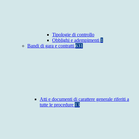
Tipologie di controllo
Obblighi e adempimenti
1
Bandi di gara e contratti
631
Atti e documenti di carattere generale riferiti a
tutte le procedure
13