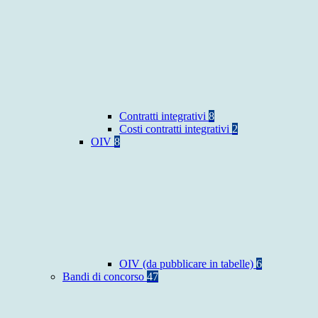
Contratti integrativi
8
Costi contratti integrativi
2
OIV
8
OIV (da pubblicare in tabelle)
6
Bandi di concorso
47