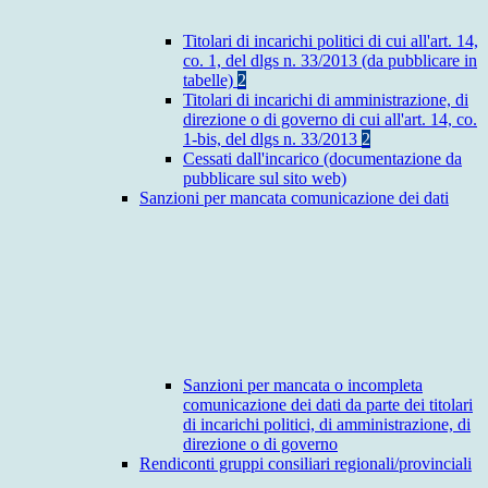
Titolari di incarichi politici di cui all'art. 14,
co. 1, del dlgs n. 33/2013 (da pubblicare in
tabelle)
2
Titolari di incarichi di amministrazione, di
direzione o di governo di cui all'art. 14, co.
1-bis, del dlgs n. 33/2013
2
Cessati dall'incarico (documentazione da
pubblicare sul sito web)
Sanzioni per mancata comunicazione dei dati
Sanzioni per mancata o incompleta
comunicazione dei dati da parte dei titolari
di incarichi politici, di amministrazione, di
direzione o di governo
Rendiconti gruppi consiliari regionali/provinciali