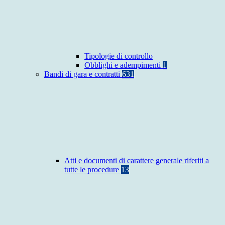
Tipologie di controllo
Obblighi e adempimenti
1
Bandi di gara e contratti
631
Atti e documenti di carattere generale riferiti a
tutte le procedure
13