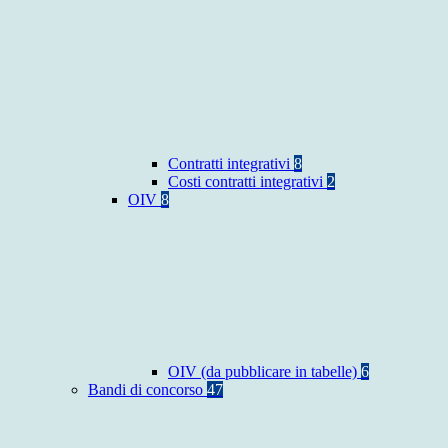
Contratti integrativi
8
Costi contratti integrativi
2
OIV
8
OIV (da pubblicare in tabelle)
6
Bandi di concorso
47