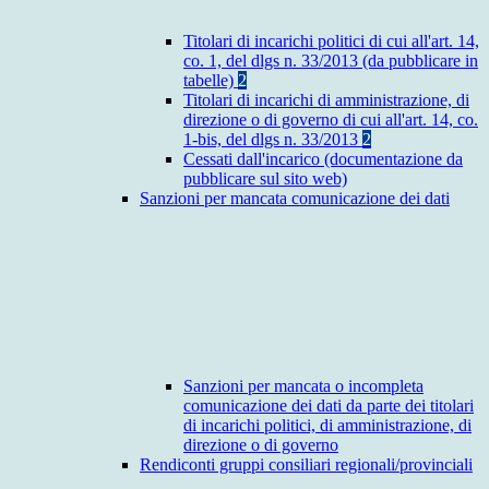
Titolari di incarichi politici di cui all'art. 14,
co. 1, del dlgs n. 33/2013 (da pubblicare in
tabelle)
2
Titolari di incarichi di amministrazione, di
direzione o di governo di cui all'art. 14, co.
1-bis, del dlgs n. 33/2013
2
Cessati dall'incarico (documentazione da
pubblicare sul sito web)
Sanzioni per mancata comunicazione dei dati
Sanzioni per mancata o incompleta
comunicazione dei dati da parte dei titolari
di incarichi politici, di amministrazione, di
direzione o di governo
Rendiconti gruppi consiliari regionali/provinciali