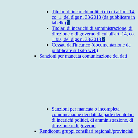
Titolari di incarichi politici di cui all'art. 14,
co. 1, del dlgs n. 33/2013 (da pubblicare in
tabelle)
2
Titolari di incarichi di amministrazione, di
direzione o di governo di cui all'art. 14, co.
1-bis, del dlgs n. 33/2013
2
Cessati dall'incarico (documentazione da
pubblicare sul sito web)
Sanzioni per mancata comunicazione dei dati
Sanzioni per mancata o incompleta
comunicazione dei dati da parte dei titolari
di incarichi politici, di amministrazione, di
direzione o di governo
Rendiconti gruppi consiliari regionali/provinciali