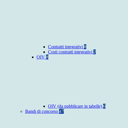
Contratti integrativi
8
Costi contratti integrativi
2
OIV
8
OIV (da pubblicare in tabelle)
6
Bandi di concorso
47