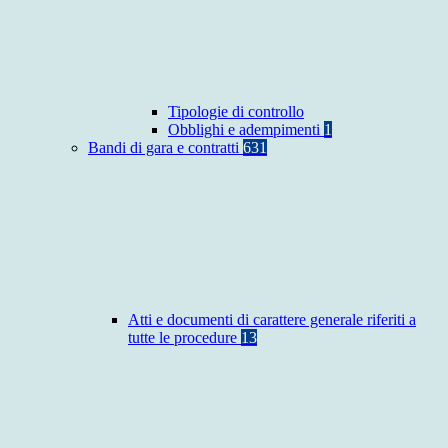
Tipologie di controllo
Obblighi e adempimenti
1
Bandi di gara e contratti
631
Atti e documenti di carattere generale riferiti a
tutte le procedure
13