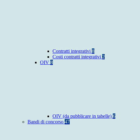
Contratti integrativi
8
Costi contratti integrativi
2
OIV
8
OIV (da pubblicare in tabelle)
6
Bandi di concorso
47