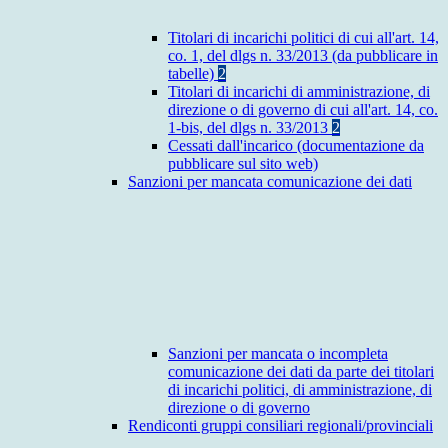
Titolari di incarichi politici di cui all'art. 14,
co. 1, del dlgs n. 33/2013 (da pubblicare in
tabelle)
2
Titolari di incarichi di amministrazione, di
direzione o di governo di cui all'art. 14, co.
1-bis, del dlgs n. 33/2013
2
Cessati dall'incarico (documentazione da
pubblicare sul sito web)
Sanzioni per mancata comunicazione dei dati
Sanzioni per mancata o incompleta
comunicazione dei dati da parte dei titolari
di incarichi politici, di amministrazione, di
direzione o di governo
Rendiconti gruppi consiliari regionali/provinciali