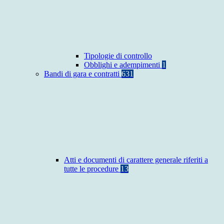
Tipologie di controllo
Obblighi e adempimenti
1
Bandi di gara e contratti
631
Atti e documenti di carattere generale riferiti a
tutte le procedure
13