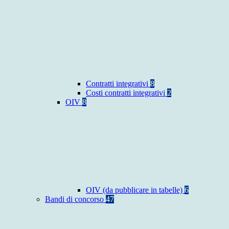
Contratti integrativi
8
Costi contratti integrativi
2
OIV
8
OIV (da pubblicare in tabelle)
6
Bandi di concorso
47