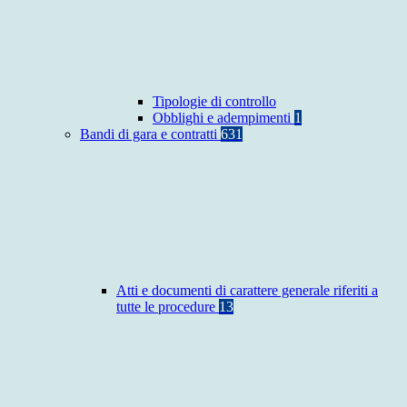
Tipologie di controllo
Obblighi e adempimenti
1
Bandi di gara e contratti
631
Atti e documenti di carattere generale riferiti a
tutte le procedure
13