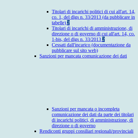
Titolari di incarichi politici di cui all'art. 14,
co. 1, del dlgs n. 33/2013 (da pubblicare in
tabelle)
2
Titolari di incarichi di amministrazione, di
direzione o di governo di cui all'art. 14, co.
1-bis, del dlgs n. 33/2013
2
Cessati dall'incarico (documentazione da
pubblicare sul sito web)
Sanzioni per mancata comunicazione dei dati
Sanzioni per mancata o incompleta
comunicazione dei dati da parte dei titolari
di incarichi politici, di amministrazione, di
direzione o di governo
Rendiconti gruppi consiliari regionali/provinciali