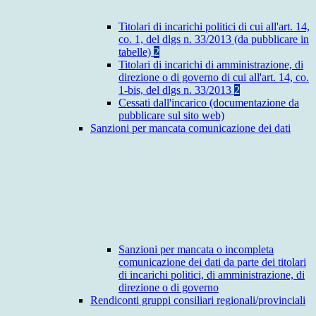
Titolari di incarichi politici di cui all'art. 14,
co. 1, del dlgs n. 33/2013 (da pubblicare in
tabelle)
2
Titolari di incarichi di amministrazione, di
direzione o di governo di cui all'art. 14, co.
1-bis, del dlgs n. 33/2013
2
Cessati dall'incarico (documentazione da
pubblicare sul sito web)
Sanzioni per mancata comunicazione dei dati
Sanzioni per mancata o incompleta
comunicazione dei dati da parte dei titolari
di incarichi politici, di amministrazione, di
direzione o di governo
Rendiconti gruppi consiliari regionali/provinciali