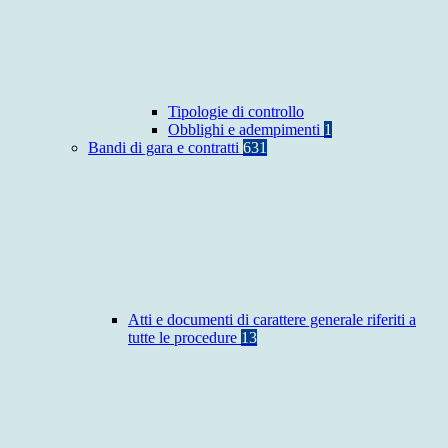
Tipologie di controllo
Obblighi e adempimenti
1
Bandi di gara e contratti
631
Atti e documenti di carattere generale riferiti a
tutte le procedure
13