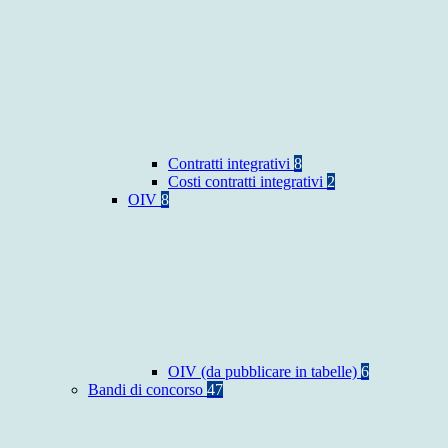
Contratti integrativi
8
Costi contratti integrativi
2
OIV
8
OIV (da pubblicare in tabelle)
6
Bandi di concorso
47