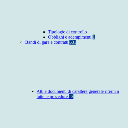
Tipologie di controllo
Obblighi e adempimenti
1
Bandi di gara e contratti
631
Atti e documenti di carattere generale riferiti a
tutte le procedure
13