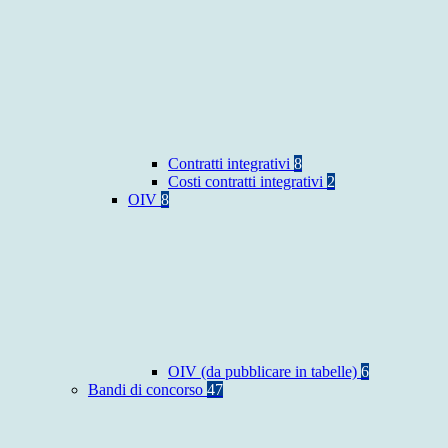
Contratti integrativi
8
Costi contratti integrativi
2
OIV
8
OIV (da pubblicare in tabelle)
6
Bandi di concorso
47