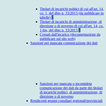
Titolari di incarichi politici di cui all'art. 14,
co. 1, del dlgs n. 33/2013 (da pubblicare in
tabelle)
2
Titolari di incarichi di amministrazione, di
direzione o di governo di cui all'art. 14, co.
1-bis, del dlgs n. 33/2013
2
Cessati dall'incarico (documentazione da
pubblicare sul sito web)
Sanzioni per mancata comunicazione dei dati
Sanzioni per mancata o incompleta
comunicazione dei dati da parte dei titolari
di incarichi politici, di amministrazione, di
direzione o di governo
Rendiconti gruppi consiliari regionali/provinciali