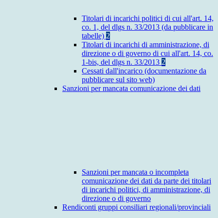
Titolari di incarichi politici di cui all'art. 14,
co. 1, del dlgs n. 33/2013 (da pubblicare in
tabelle)
2
Titolari di incarichi di amministrazione, di
direzione o di governo di cui all'art. 14, co.
1-bis, del dlgs n. 33/2013
2
Cessati dall'incarico (documentazione da
pubblicare sul sito web)
Sanzioni per mancata comunicazione dei dati
Sanzioni per mancata o incompleta
comunicazione dei dati da parte dei titolari
di incarichi politici, di amministrazione, di
direzione o di governo
Rendiconti gruppi consiliari regionali/provinciali