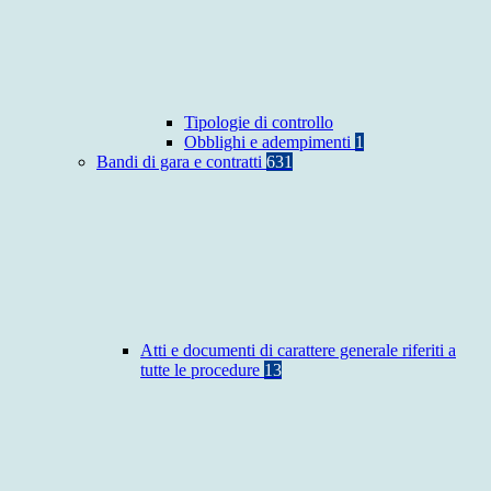
Tipologie di controllo
Obblighi e adempimenti
1
Bandi di gara e contratti
631
Atti e documenti di carattere generale riferiti a
tutte le procedure
13