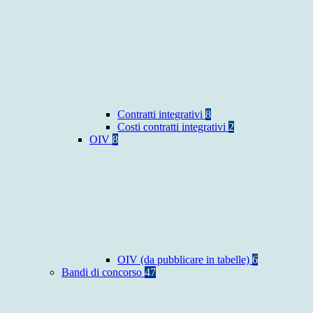
Contratti integrativi
8
Costi contratti integrativi
2
OIV
8
OIV (da pubblicare in tabelle)
6
Bandi di concorso
47