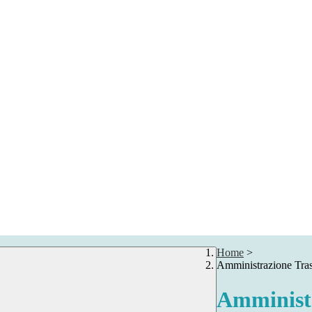
Home
>
Amministrazione Tra
Amministr