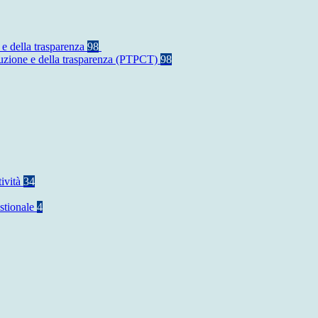
 e della trasparenza
98
rruzione e della trasparenza (PTPCT)
98
tività
34
stionale
4