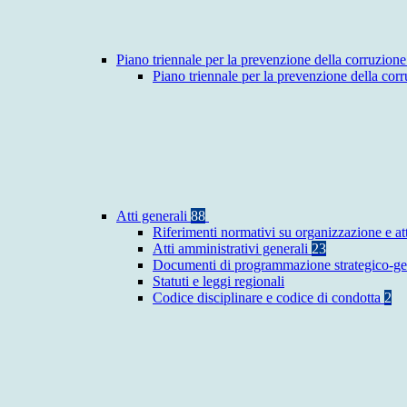
Piano triennale per la prevenzione della corruzione
Piano triennale per la prevenzione della co
Atti generali
88
Riferimenti normativi su organizzazione e at
Atti amministrativi generali
23
Documenti di programmazione strategico-ge
Statuti e leggi regionali
Codice disciplinare e codice di condotta
2