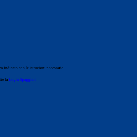
o indicato con le istruzioni necessarie.
ite la
Login Spaggiari