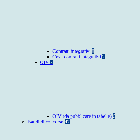
Contratti integrativi
8
Costi contratti integrativi
2
OIV
8
OIV (da pubblicare in tabelle)
6
Bandi di concorso
47