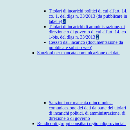
Titolari di incarichi politici di cui all'art. 14,
co. 1, del dlgs n. 33/2013 (da pubblicare in
tabelle)
2
Titolari di incarichi di amministrazione, di
direzione o di governo di cui all'art. 14, co.
1-bis, del dlgs n. 33/2013
2
Cessati dall'incarico (documentazione da
pubblicare sul sito web)
Sanzioni per mancata comunicazione dei dati
Sanzioni per mancata o incompleta
comunicazione dei dati da parte dei titolari
di incarichi politici, di amministrazione, di
direzione o di governo
Rendiconti gruppi consiliari regionali/provinciali