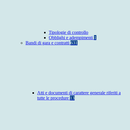
Tipologie di controllo
Obblighi e adempimenti
1
Bandi di gara e contratti
631
Atti e documenti di carattere generale riferiti a
tutte le procedure
13