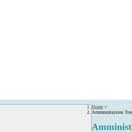
Home
>
Amministrazione Tra
Amministr