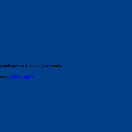
o indicato con le istruzioni necessarie.
ite la
Login Spaggiari