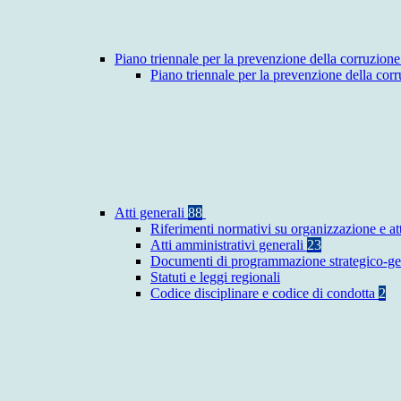
Piano triennale per la prevenzione della corruzione
Piano triennale per la prevenzione della co
Atti generali
88
Riferimenti normativi su organizzazione e at
Atti amministrativi generali
23
Documenti di programmazione strategico-ge
Statuti e leggi regionali
Codice disciplinare e codice di condotta
2