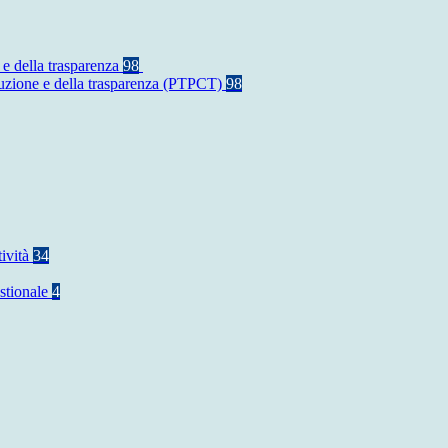
 e della trasparenza
98
rruzione e della trasparenza (PTPCT)
98
tività
34
stionale
4