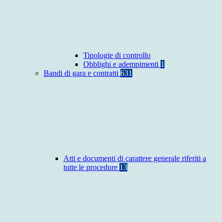
Tipologie di controllo
Obblighi e adempimenti
1
Bandi di gara e contratti
631
Atti e documenti di carattere generale riferiti a
tutte le procedure
13