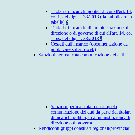
Titolari di incarichi politici di cui all'art. 14,
co. 1, del dlgs n. 33/2013 (da pubblicare in
tabelle)
2
Titolari di incarichi di amministrazione, di
direzione o di governo di cui all'art. 14, co.
1-bis, del dlgs n. 33/2013
2
Cessati dall'incarico (documentazione da
pubblicare sul sito web)
Sanzioni per mancata comunicazione dei dati
Sanzioni per mancata o incompleta
comunicazione dei dati da parte dei titolari
di incarichi politici, di amministrazione, di
direzione o di governo
Rendiconti gruppi consiliari regionali/provinciali