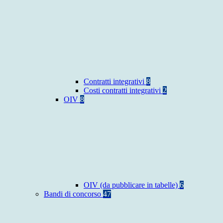
Contratti integrativi
8
Costi contratti integrativi
2
OIV
8
OIV (da pubblicare in tabelle)
6
Bandi di concorso
47