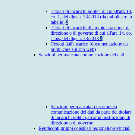
Titolari di incarichi politici di cui all'art. 14,
co. 1, del dlgs n. 33/2013 (da pubblicare in
tabelle)
2
Titolari di incarichi di amministrazione, di
direzione o di governo di cui all'art. 14, co.
1-bis, del dlgs n. 33/2013
2
Cessati dall'incarico (documentazione da
pubblicare sul sito web)
Sanzioni per mancata comunicazione dei dati
Sanzioni per mancata o incompleta
comunicazione dei dati da parte dei titolari
di incarichi politici, di amministrazione, di
direzione o di governo
Rendiconti gruppi consiliari regionali/provinciali