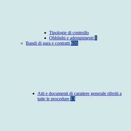
Tipologie di controllo
Obblighi e adempimenti
1
Bandi di gara e contratti
631
Atti e documenti di carattere generale riferiti a
tutte le procedure
13