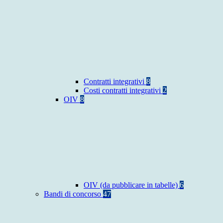
Contratti integrativi
8
Costi contratti integrativi
2
OIV
8
OIV (da pubblicare in tabelle)
6
Bandi di concorso
47