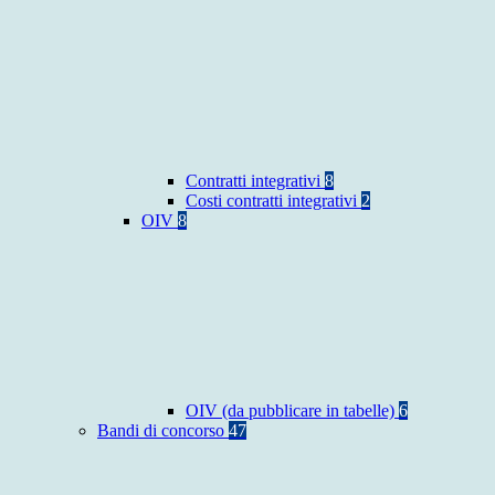
Contratti integrativi
8
Costi contratti integrativi
2
OIV
8
OIV (da pubblicare in tabelle)
6
Bandi di concorso
47