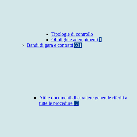
Tipologie di controllo
Obblighi e adempimenti
1
Bandi di gara e contratti
631
Atti e documenti di carattere generale riferiti a
tutte le procedure
13