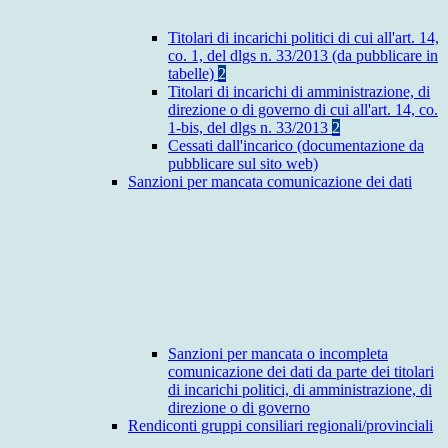
Titolari di incarichi politici di cui all'art. 14,
co. 1, del dlgs n. 33/2013 (da pubblicare in
tabelle)
2
Titolari di incarichi di amministrazione, di
direzione o di governo di cui all'art. 14, co.
1-bis, del dlgs n. 33/2013
2
Cessati dall'incarico (documentazione da
pubblicare sul sito web)
Sanzioni per mancata comunicazione dei dati
Sanzioni per mancata o incompleta
comunicazione dei dati da parte dei titolari
di incarichi politici, di amministrazione, di
direzione o di governo
Rendiconti gruppi consiliari regionali/provinciali