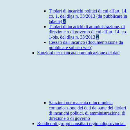
Titolari di incarichi politici di cui all'art. 14,
co. 1, del dlgs n. 33/2013 (da pubblicare in
tabelle)
2
Titolari di incarichi di amministrazione, di
direzione o di governo di cui all'art. 14, co.
1-bis, del dlgs n. 33/2013
2
Cessati dall'incarico (documentazione da
pubblicare sul sito web)
Sanzioni per mancata comunicazione dei dati
Sanzioni per mancata o incompleta
comunicazione dei dati da parte dei titolari
di incarichi politici, di amministrazione, di
direzione o di governo
Rendiconti gruppi consiliari regionali/provinciali