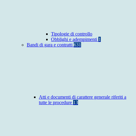
Tipologie di controllo
Obblighi e adempimenti
1
Bandi di gara e contratti
631
Atti e documenti di carattere generale riferiti a
tutte le procedure
13