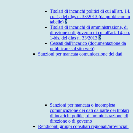
Titolari di incarichi politici di cui all'art. 14,
co. 1, del dlgs n. 33/2013 (da pubblicare in
tabelle)
2
Titolari di incarichi di amministrazione, di
direzione o di governo di cui all'art. 14, co.
1-bis, del dlgs n. 33/2013
2
Cessati dall'incarico (documentazione da
pubblicare sul sito web)
Sanzioni per mancata comunicazione dei dati
Sanzioni per mancata o incompleta
comunicazione dei dati da parte dei titolari
di incarichi politici, di amministrazione, di
direzione o di governo
Rendiconti gruppi consiliari regionali/provinciali