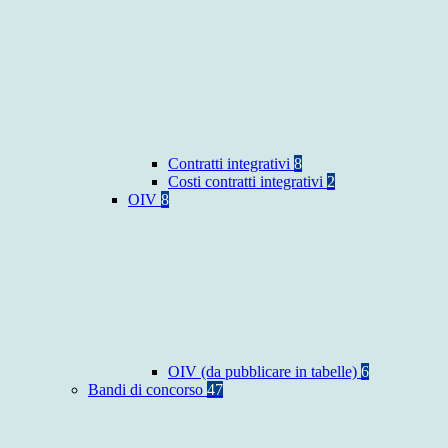
Contratti integrativi
8
Costi contratti integrativi
2
OIV
8
OIV (da pubblicare in tabelle)
6
Bandi di concorso
47