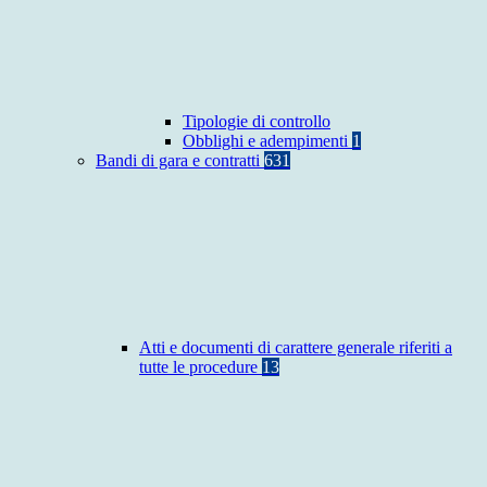
Tipologie di controllo
Obblighi e adempimenti
1
Bandi di gara e contratti
631
Atti e documenti di carattere generale riferiti a
tutte le procedure
13