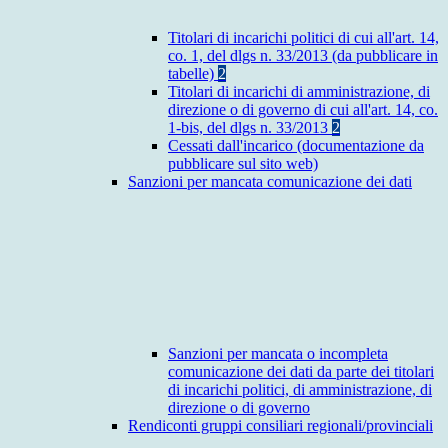
Titolari di incarichi politici di cui all'art. 14,
co. 1, del dlgs n. 33/2013 (da pubblicare in
tabelle)
2
Titolari di incarichi di amministrazione, di
direzione o di governo di cui all'art. 14, co.
1-bis, del dlgs n. 33/2013
2
Cessati dall'incarico (documentazione da
pubblicare sul sito web)
Sanzioni per mancata comunicazione dei dati
Sanzioni per mancata o incompleta
comunicazione dei dati da parte dei titolari
di incarichi politici, di amministrazione, di
direzione o di governo
Rendiconti gruppi consiliari regionali/provinciali