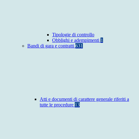
Tipologie di controllo
Obblighi e adempimenti
1
Bandi di gara e contratti
631
Atti e documenti di carattere generale riferiti a
tutte le procedure
13