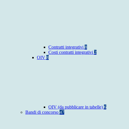
Contratti integrativi
8
Costi contratti integrativi
2
OIV
8
OIV (da pubblicare in tabelle)
6
Bandi di concorso
47