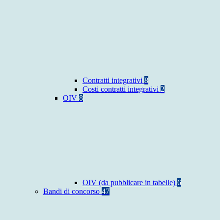
Contratti integrativi
8
Costi contratti integrativi
2
OIV
8
OIV (da pubblicare in tabelle)
6
Bandi di concorso
47