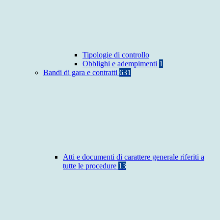
Tipologie di controllo
Obblighi e adempimenti
1
Bandi di gara e contratti
631
Atti e documenti di carattere generale riferiti a
tutte le procedure
13