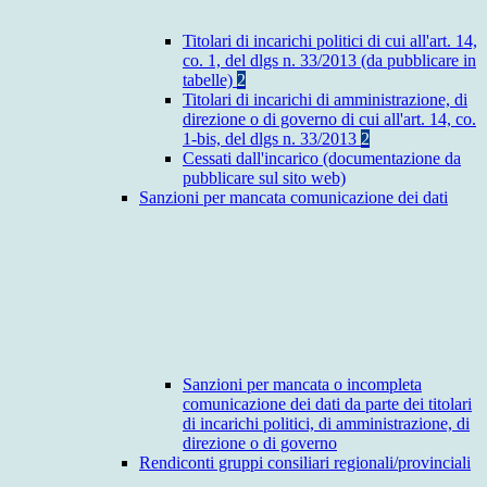
Titolari di incarichi politici di cui all'art. 14,
co. 1, del dlgs n. 33/2013 (da pubblicare in
tabelle)
2
Titolari di incarichi di amministrazione, di
direzione o di governo di cui all'art. 14, co.
1-bis, del dlgs n. 33/2013
2
Cessati dall'incarico (documentazione da
pubblicare sul sito web)
Sanzioni per mancata comunicazione dei dati
Sanzioni per mancata o incompleta
comunicazione dei dati da parte dei titolari
di incarichi politici, di amministrazione, di
direzione o di governo
Rendiconti gruppi consiliari regionali/provinciali