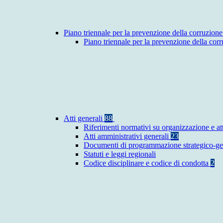
Piano triennale per la prevenzione della corruzione
Piano triennale per la prevenzione della co
Atti generali
88
Riferimenti normativi su organizzazione e at
Atti amministrativi generali
23
Documenti di programmazione strategico-ge
Statuti e leggi regionali
Codice disciplinare e codice di condotta
2