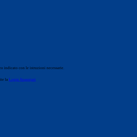
o indicato con le istruzioni necessarie.
ite la
Login Spaggiari