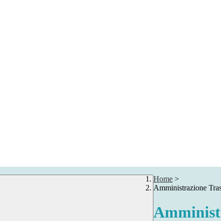
Home
>
Amministrazione Tra
Amministr