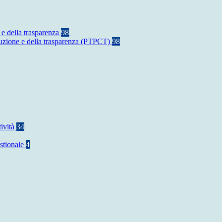
 e della trasparenza
98
rruzione e della trasparenza (PTPCT)
98
tività
34
stionale
4