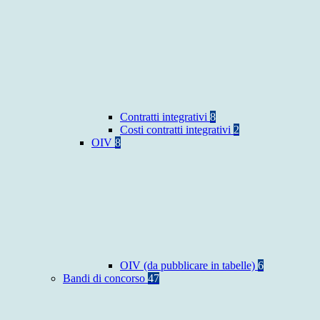
Contratti integrativi
8
Costi contratti integrativi
2
OIV
8
OIV (da pubblicare in tabelle)
6
Bandi di concorso
47