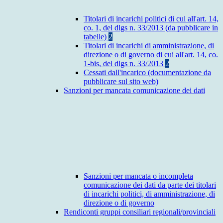
Titolari di incarichi politici di cui all'art. 14,
co. 1, del dlgs n. 33/2013 (da pubblicare in
tabelle)
2
Titolari di incarichi di amministrazione, di
direzione o di governo di cui all'art. 14, co.
1-bis, del dlgs n. 33/2013
2
Cessati dall'incarico (documentazione da
pubblicare sul sito web)
Sanzioni per mancata comunicazione dei dati
Sanzioni per mancata o incompleta
comunicazione dei dati da parte dei titolari
di incarichi politici, di amministrazione, di
direzione o di governo
Rendiconti gruppi consiliari regionali/provinciali