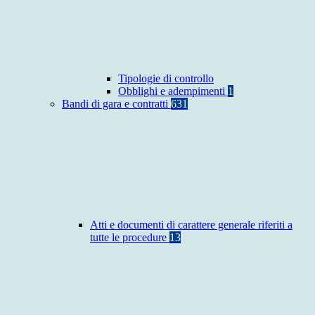
Tipologie di controllo
Obblighi e adempimenti
1
Bandi di gara e contratti
631
Atti e documenti di carattere generale riferiti a
tutte le procedure
13