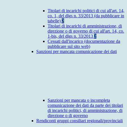
Titolari di incarichi politici di cui all'art. 14,
co. 1, del dlgs n. 33/2013 (da pubblicare in
tabelle)
2
Titolari di incarichi di amministrazione, di
direzione o di governo di cui all'art. 14, co.
1-bis, del dlgs n. 33/2013
2
Cessati dall'incarico (documentazione da
pubblicare sul sito web)
Sanzioni per mancata comunicazione dei dati
Sanzioni per mancata o incompleta
comunicazione dei dati da parte dei titolari
di incarichi politici, di amministrazione, di
direzione o di governo
Rendiconti gruppi consiliari regionali/provinciali