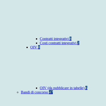
Contratti integrativi
8
Costi contratti integrativi
2
OIV
8
OIV (da pubblicare in tabelle)
6
Bandi di concorso
47