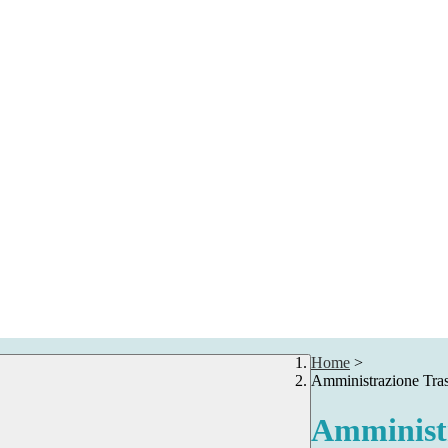
Home
>
Amministrazione Tra
Amministr