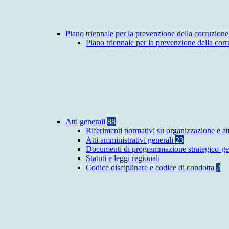
Piano triennale per la prevenzione della corruzione
Piano triennale per la prevenzione della co
Atti generali
88
Riferimenti normativi su organizzazione e at
Atti amministrativi generali
23
Documenti di programmazione strategico-ge
Statuti e leggi regionali
Codice disciplinare e codice di condotta
2