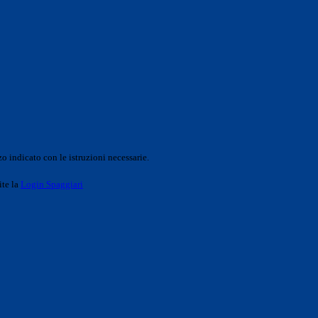
o indicato con le istruzioni necessarie.
ite la
Login Spaggiari