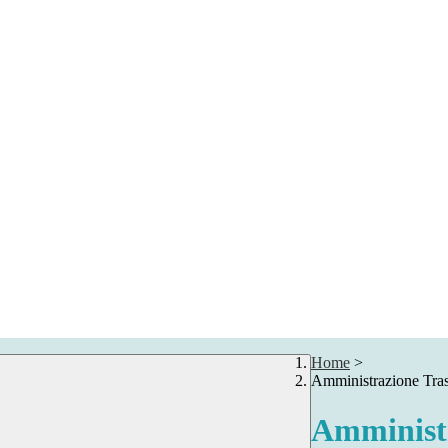
Home
>
Amministrazione Tra
Amministr