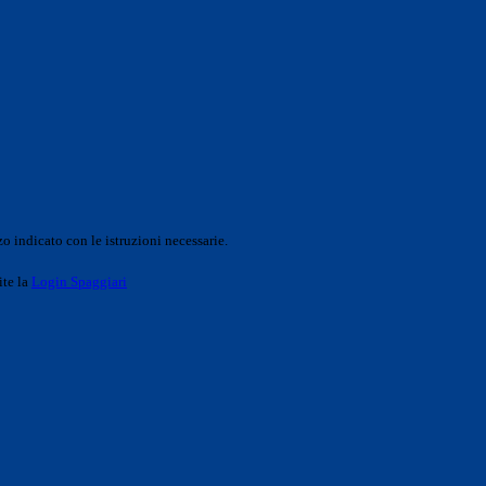
o indicato con le istruzioni necessarie.
ite la
Login Spaggiari