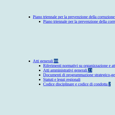
Piano triennale per la prevenzione della corruzione
Piano triennale per la prevenzione della co
Atti generali
88
Riferimenti normativi su organizzazione e at
Atti amministrativi generali
23
Documenti di programmazione strategico-ge
Statuti e leggi regionali
Codice disciplinare e codice di condotta
2