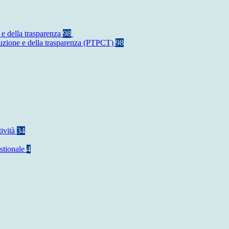
 e della trasparenza
98
rruzione e della trasparenza (PTPCT)
98
tività
34
stionale
4