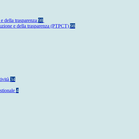
 e della trasparenza
98
rruzione e della trasparenza (PTPCT)
98
tività
34
stionale
4