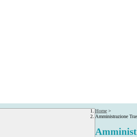
Home
>
Amministrazione Tra
Amministr