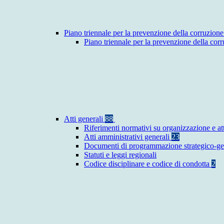
Piano triennale per la prevenzione della corruzione
Piano triennale per la prevenzione della co
Atti generali
88
Riferimenti normativi su organizzazione e at
Atti amministrativi generali
23
Documenti di programmazione strategico-ge
Statuti e leggi regionali
Codice disciplinare e codice di condotta
2