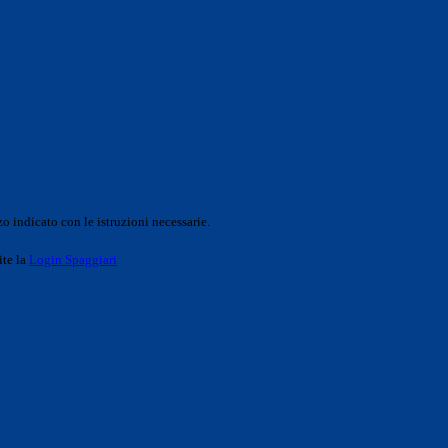
o indicato con le istruzioni necessarie.
ite la
Login Spaggiari