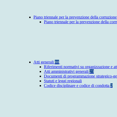
Piano triennale per la prevenzione della corruzione
Piano triennale per la prevenzione della co
Atti generali
88
Riferimenti normativi su organizzazione e at
Atti amministrativi generali
23
Documenti di programmazione strategico-ge
Statuti e leggi regionali
Codice disciplinare e codice di condotta
2