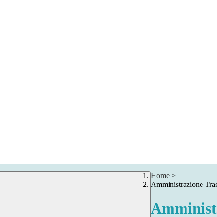
Home
>
Amministrazione Tra
Amministr