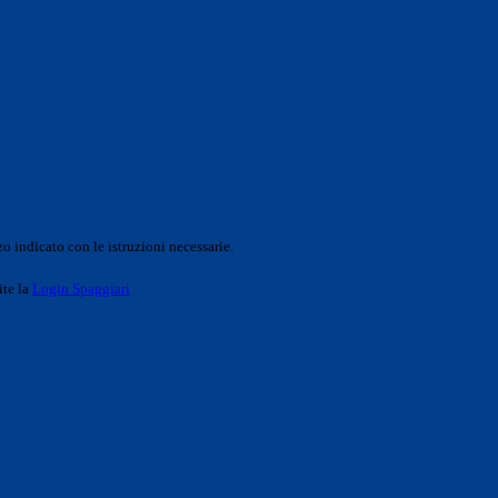
o indicato con le istruzioni necessarie.
ite la
Login Spaggiari