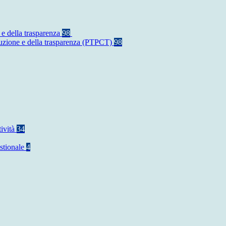
 e della trasparenza
98
rruzione e della trasparenza (PTPCT)
98
tività
34
stionale
4