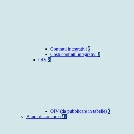
Contratti integrativi
8
Costi contratti integrativi
2
OIV
8
OIV (da pubblicare in tabelle)
6
Bandi di concorso
47