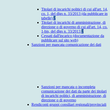
Titolari di incarichi politici di cui all'art. 14,
co. 1, del dlgs n. 33/2013 (da pubblicare in
tabelle)
2
Titolari di incarichi di amministrazione, di
direzione o di governo di cui all'art. 14, co.
1-bis, del dlgs n. 33/2013
2
Cessati dall'incarico (documentazione da
pubblicare sul sito web)
Sanzioni per mancata comunicazione dei dati
Sanzioni per mancata o incompleta
comunicazione dei dati da parte dei titolari
di incarichi politici, di amministrazione, di
direzione o di governo
Rendiconti gruppi consiliari regionali/provinciali