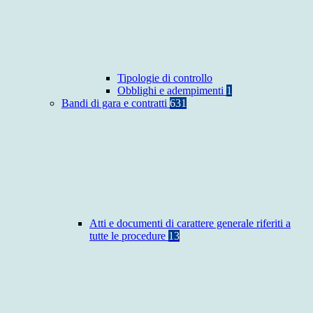
Tipologie di controllo
Obblighi e adempimenti
1
Bandi di gara e contratti
631
Atti e documenti di carattere generale riferiti a
tutte le procedure
13