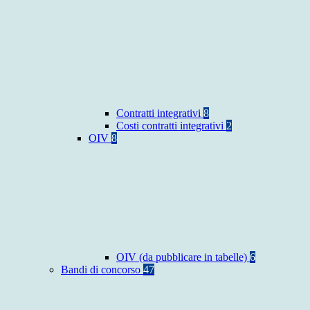
Contratti integrativi
8
Costi contratti integrativi
2
OIV
8
OIV (da pubblicare in tabelle)
6
Bandi di concorso
47