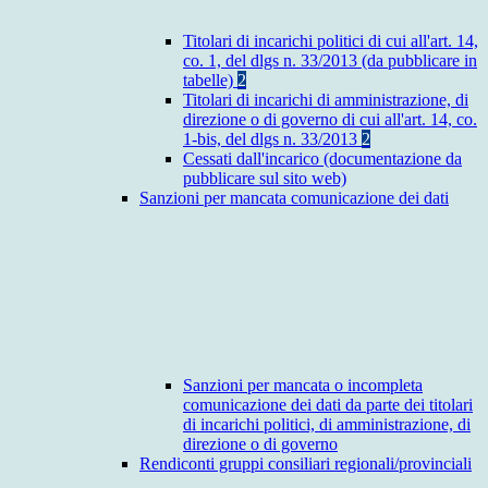
Titolari di incarichi politici di cui all'art. 14,
co. 1, del dlgs n. 33/2013 (da pubblicare in
tabelle)
2
Titolari di incarichi di amministrazione, di
direzione o di governo di cui all'art. 14, co.
1-bis, del dlgs n. 33/2013
2
Cessati dall'incarico (documentazione da
pubblicare sul sito web)
Sanzioni per mancata comunicazione dei dati
Sanzioni per mancata o incompleta
comunicazione dei dati da parte dei titolari
di incarichi politici, di amministrazione, di
direzione o di governo
Rendiconti gruppi consiliari regionali/provinciali