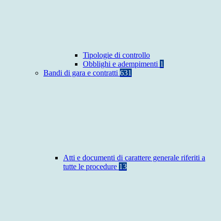
Tipologie di controllo
Obblighi e adempimenti
1
Bandi di gara e contratti
631
Atti e documenti di carattere generale riferiti a
tutte le procedure
13