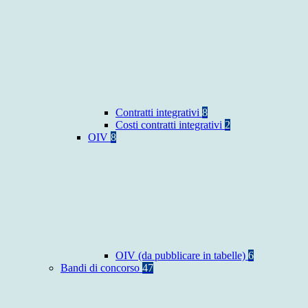
Contratti integrativi
8
Costi contratti integrativi
2
OIV
8
OIV (da pubblicare in tabelle)
6
Bandi di concorso
47