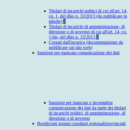
Titolari di incarichi politici di cui all'art. 14,
co. 1, del dlgs n. 33/2013 (da pubblicare in
tabelle)
2
Titolari di incarichi di amministrazione, di
direzione o di governo di cui all'art. 14, co.
1-bis, del dlgs n. 33/2013
2
Cessati dall'incarico (documentazione da
pubblicare sul sito web)
Sanzioni per mancata comunicazione dei dati
Sanzioni per mancata o incompleta
comunicazione dei dati da parte dei titolari
di incarichi politici, di amministrazione, di
direzione o di governo
Rendiconti gruppi consiliari regionali/provinciali